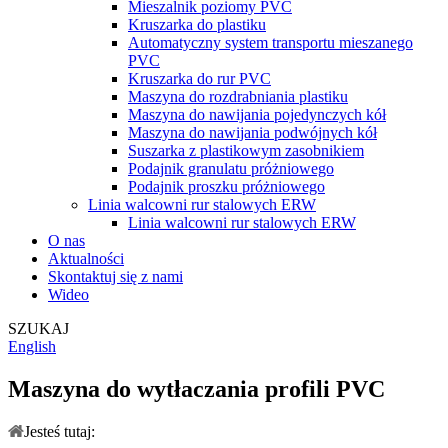
Mieszalnik poziomy PVC
Kruszarka do plastiku
Automatyczny system transportu mieszanego
PVC
Kruszarka do rur PVC
Maszyna do rozdrabniania plastiku
Maszyna do nawijania pojedynczych kół
Maszyna do nawijania podwójnych kół
Suszarka z plastikowym zasobnikiem
Podajnik granulatu próżniowego
Podajnik proszku próżniowego
Linia walcowni rur stalowych ERW
Linia walcowni rur stalowych ERW
O nas
Aktualności
Skontaktuj się z nami
Wideo
SZUKAJ
English
Maszyna do wytłaczania profili PVC
Jesteś tutaj: