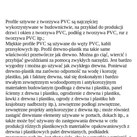
- Aplikacja -
Profile sztywne z tworzywa PVC są najczęściej
wykorzystywane w budownictwie, na przykład do produkcji
drzwi i okien z tworzywa PVC, podłóg z tworzywa PVC, rur z
tworzywa PVC itp.;
Miękkie profile PVC są używane do węży PVC, kabli
przesyłowych itp. Profil drewno-plastik ma takie same
właściwości przetwórcze jak drewno. Można go ciąć, wiercić i
przybijać gwoździami za pomocą zwykłych narzędzi. Jest bardzo
wygodny i można go używać jak zwykłego drewna. Ponieważ
drewno-plastik ma zarówno odporność na wodę i korozję
plastiku, jak i fakturę drewna, stał się doskonałym i bardzo
trwałym zewnętrznym wodoodpornym i antykorozyjnym
materiałem budowlanym (podłoga z drewna i plastiku, panel
ścienny z drewna i plastiku, ogrodzenie z drewna i plastiku,
ławki z drewna i plastiku, ogrody z drewna i plastiku lub
krajobrazy nadbrzeży itp.), zewnętrzne podłogi zewnętrzne,
zewnętrzne projekty antykorozyjne z drewna itp.; może również
zastąpić drewniane elementy używane w portach, dokach itp., a
także może być używany do zastępowania drewna w celu
produkcji różnych plastikowych materiałów opakowaniowych z
drewna i plastikowych palet drewnianych, podkładek