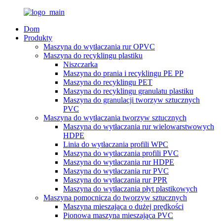
Dom
Produkty
Maszyna do wytłaczania rur OPVC
Maszyna do recyklingu plastiku
Niszczarka
Maszyna do prania i recyklingu PE PP
Maszyna do recyklingu PET
Maszyna do recyklingu granulatu plastiku
Maszyna do granulacji tworzyw sztucznych
PVC
Maszyna do wytłaczania tworzyw sztucznych
Maszyna do wytłaczania rur wielowarstwowych
HDPE
Linia do wytłaczania profili WPC
Maszyna do wytłaczania profili PVC
Maszyna do wytłaczania rur HDPE
Maszyna do wytłaczania rur PVC
Maszyna do wytłaczania rur PPR
Maszyna do wytłaczania płyt plastikowych
Maszyna pomocnicza do tworzyw sztucznych
Maszyna mieszająca o dużej prędkości
Pionowa maszyna mieszająca PVC