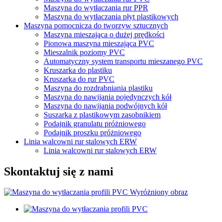
Maszyna do wytłaczania rur PPR
Maszyna do wytłaczania płyt plastikowych
Maszyna pomocnicza do tworzyw sztucznych
Maszyna mieszająca o dużej prędkości
Pionowa maszyna mieszająca PVC
Mieszalnik poziomy PVC
Automatyczny system transportu mieszanego PVC
Kruszarka do plastiku
Kruszarka do rur PVC
Maszyna do rozdrabniania plastiku
Maszyna do nawijania pojedynczych kół
Maszyna do nawijania podwójnych kół
Suszarka z plastikowym zasobnikiem
Podajnik granulatu próżniowego
Podajnik proszku próżniowego
Linia walcowni rur stalowych ERW
Linia walcowni rur stalowych ERW
Skontaktuj się z nami