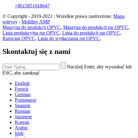
+8615851618647
© Copyright - 2019-2023 : Wszelkie prawa zastrzeżone.
Mapa
witryny
-
Mobilny AMP
Maszyna do produkcji OPVC
,
Maszyna do produkcji rur OPVC
,
Linia produkcyjna rur OPVC
,
Linia do produkcji rur OPVC
,
Rurociąg OPVC
,
Linia do wytłaczania rur OPVC
,
Skontaktuj się z nami
Naciśnij Enter, aby wyszukać lub
ESC, aby zamknąć
English
French
German
Portuguese
Spanish
Russian
Japanese
Korean
Arabic
Irish