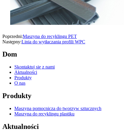
Poprzedni:
Maszyna do recyklingu PET
Następny:
Linia do wytłaczania profili WPC
Dom
Skontaktuj się z nami
Aktualności
Produkty
O nas
Produkty
Maszyna pomocnicza do tworzyw sztucznych
Maszyna do recyklingu plastiku
Aktualności