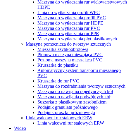
Maszyna do wytłaczania rur wielowarstwowych
HDPE
Linia do wytłaczania profili WPC
Maszyna do wytłaczania profili PVC
Maszyna do wytłaczania rur HDPE
Maszyna do wytłaczania rur PVC
Maszyna do wytłaczania rur PPR
Maszyna do wytłaczania płyt plastikowych
Maszyna pomocnicza do tworzyw sztucznych
Mieszarka szybkoobrotowa
Pionowa maszyna mieszająca PVC
Pozioma maszyna mieszająca PVC
Kruszarka do plastiku
Automatyczny system transportu mieszanego
PVC
Kruszarka do rur PVC
Maszyna do rozdrabniania tworzyw sztucznych
Maszyna do nawijania pojedynczych kół
Maszyna do nawijania podwójnych kół
Suszarka z plastikowym zasobnikiem
Podajnik granulatu próżniowego
Podajnik proszku próżniowego
Linia walcowni rur stalowych ERW
Linia walcowni rur stalowych ERW
Wideo