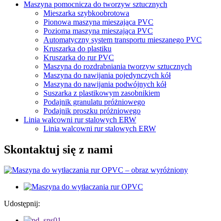
Maszyna pomocnicza do tworzyw sztucznych
Mieszarka szybkoobrotowa
Pionowa maszyna mieszająca PVC
Pozioma maszyna mieszająca PVC
Automatyczny system transportu mieszanego PVC
Kruszarka do plastiku
Kruszarka do rur PVC
Maszyna do rozdrabniania tworzyw sztucznych
Maszyna do nawijania pojedynczych kół
Maszyna do nawijania podwójnych kół
Suszarka z plastikowym zasobnikiem
Podajnik granulatu próżniowego
Podajnik proszku próżniowego
Linia walcowni rur stalowych ERW
Linia walcowni rur stalowych ERW
Skontaktuj się z nami
Udostępnij: