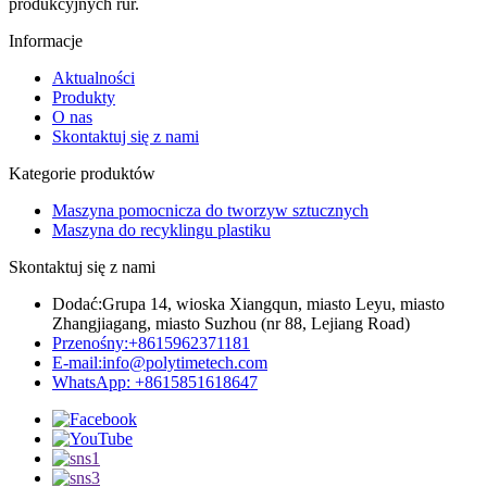
produkcyjnych rur.
Informacje
Aktualności
Produkty
O nas
Skontaktuj się z nami
Kategorie produktów
Maszyna pomocnicza do tworzyw sztucznych
Maszyna do recyklingu plastiku
Skontaktuj się z nami
Dodać:
Grupa 14, wioska Xiangqun, miasto Leyu, miasto
Zhangjiagang, miasto Suzhou (nr 88, Lejiang Road)
Przenośny:
+8615962371181
E-mail:
info@polytimetech.com
WhatsApp: +8615851618647