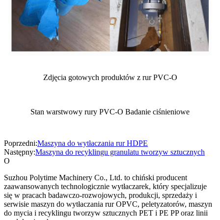
Zdjęcia gotowych produktów z rur PVC-O
Stan warstwowy rury PVC-O Badanie ciśnieniowe
Poprzedni:
Maszyna do wytłaczania rur HDPE
Następny:
Maszyna do recyklingu granulatu tworzyw sztucznych
O
Suzhou Polytime Machinery Co., Ltd. to chiński producent
zaawansowanych technologicznie wytłaczarek, który specjalizuje
się w pracach badawczo-rozwojowych, produkcji, sprzedaży i
serwisie maszyn do wytłaczania rur OPVC, peletyzatorów, maszyn
do mycia i recyklingu tworzyw sztucznych PET i PE PP oraz linii