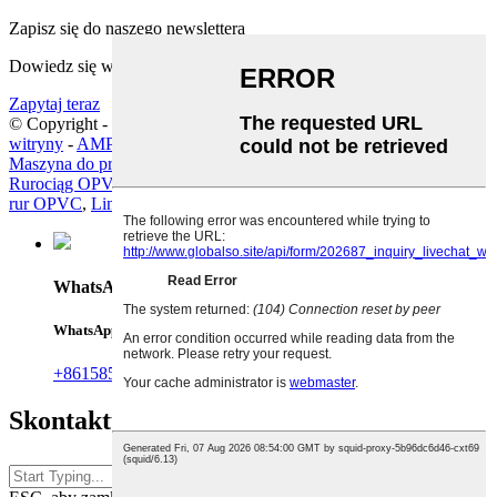
Zapisz się do naszego newslettera
Dowiedz się więcej o tym, co chcesz wiedzieć
Zapytaj teraz
© Copyright - 2019-2025 : Wszelkie prawa zastrzeżone.
Mapa
witryny
-
AMP Mobile
Maszyna do produkcji rur OPVC
,
Maszyna do produkcji OPVC
,
Rurociąg OPVC
,
Linia do produkcji rur OPVC
,
Linia produkcyjna
rur OPVC
,
Linia do wytłaczania rur OPVC
,
WhatsApp
WhatsApp
+8615851618647
Skontaktuj się z nami
Naciśnij Enter, aby wyszukać lub