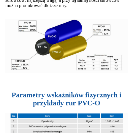
surowców, najlżejszą wagą, a przy tej samej ilości surowców
można produkować dłuższe rury.
Parametry wskaźników fizycznych i
przykłady rur PVC-O