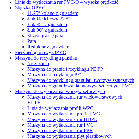
Linia do wytłaczania rur PVC-O – wysoka prędkość
Złączka OPVC
11,25° kolano z gniazdem
Łuk kielichowy 22,5°
Łuk 45° z gniazdem
Łuk 90° z gniazdem
Ślizgająca się para
Para
Reduktor z gniazdem
Pierścień gumowy OPVC
Maszyna do recyklingu plastiku
Niszczarka
Maszyna do prania i recyklingu PE PP
Maszyna do recyklingu PET
Maszyna do recyklingu granulatu tworzyw sztucznych
Maszyna do granulowania tworzyw sztucznych PVC
Maszyna do wytłaczania tworzyw sztucznych
Maszyna do wytłaczania rur wielowarstwowych
HDPE
Linia do wytłaczania profili WPC
Maszyna do wytłaczania profili PVC
Maszyna do wytłaczania rur HDPE
Maszyna do wytłaczania rur PVC
Maszyna do wytłaczania rur PPR
Maszyna do wytłaczania płyt plastikowych