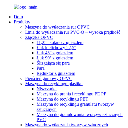
Dom
Produkty
Maszyna do wytłaczania rur OPVC
Linia do wytłaczania rur PVC-O – wysoka prędkość
Złączka OPVC
11,25° kolano z gniazdem
Łuk kielichowy 22,5°
Łuk 45° z gniazdem
Łuk 90° z gniazdem
Ślizgająca się para
Para
Reduktor z gniazdem
Pierścień gumowy OPVC
Maszyna do recyklingu plastiku
Niszczarka
Maszyna do prania i recyklingu PE PP
Maszyna do recyklingu PET
Maszyna do recyklingu granulatu tworzyw
sztucznych
Maszyna do granulowania tworzyw sztucznych
PVC
Maszyna do wytłaczania tworzyw sztucznych