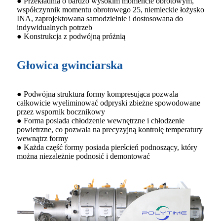
● Przekładnia o bardzo wysokim momencie obrotowym,
współczynnik momentu obrotowego 25, niemieckie łożysko
INA, zaprojektowana samodzielnie i dostosowana do
indywidualnych potrzeb
● Konstrukcja z podwójną próżnią
Głowica gwinciarska
● Podwójna struktura formy kompresująca pozwala
całkowicie wyeliminować odpryski zbieżne spowodowane
przez wspornik bocznikowy
● Forma posiada chłodzenie wewnętrzne i chłodzenie
powietrzne, co pozwala na precyzyjną kontrolę temperatury
wewnątrz formy
● Każda część formy posiada pierścień podnoszący, który
można niezależnie podnosić i demontować