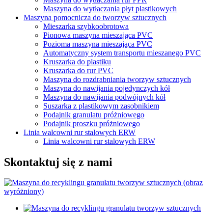
Maszyna do wytłaczania płyt plastikowych
Maszyna pomocnicza do tworzyw sztucznych
Mieszarka szybkoobrotowa
Pionowa maszyna mieszająca PVC
Pozioma maszyna mieszająca PVC
Automatyczny system transportu mieszanego PVC
Kruszarka do plastiku
Kruszarka do rur PVC
Maszyna do rozdrabniania tworzyw sztucznych
Maszyna do nawijania pojedynczych kół
Maszyna do nawijania podwójnych kół
Suszarka z plastikowym zasobnikiem
Podajnik granulatu próżniowego
Podajnik proszku próżniowego
Linia walcowni rur stalowych ERW
Linia walcowni rur stalowych ERW
Skontaktuj się z nami