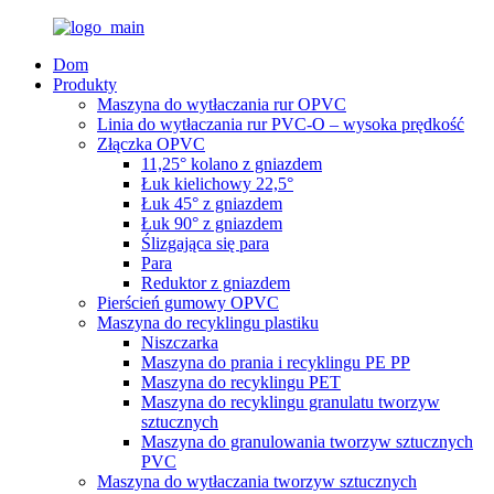
Dom
Produkty
Maszyna do wytłaczania rur OPVC
Linia do wytłaczania rur PVC-O – wysoka prędkość
Złączka OPVC
11,25° kolano z gniazdem
Łuk kielichowy 22,5°
Łuk 45° z gniazdem
Łuk 90° z gniazdem
Ślizgająca się para
Para
Reduktor z gniazdem
Pierścień gumowy OPVC
Maszyna do recyklingu plastiku
Niszczarka
Maszyna do prania i recyklingu PE PP
Maszyna do recyklingu PET
Maszyna do recyklingu granulatu tworzyw
sztucznych
Maszyna do granulowania tworzyw sztucznych
PVC
Maszyna do wytłaczania tworzyw sztucznych