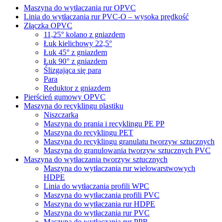
Maszyna do wytłaczania rur OPVC
Linia do wytłaczania rur PVC-O – wysoka prędkość
Złączka OPVC
11,25° kolano z gniazdem
Łuk kielichowy 22,5°
Łuk 45° z gniazdem
Łuk 90° z gniazdem
Ślizgająca się para
Para
Reduktor z gniazdem
Pierścień gumowy OPVC
Maszyna do recyklingu plastiku
Niszczarka
Maszyna do prania i recyklingu PE PP
Maszyna do recyklingu PET
Maszyna do recyklingu granulatu tworzyw sztucznych
Maszyna do granulowania tworzyw sztucznych PVC
Maszyna do wytłaczania tworzyw sztucznych
Maszyna do wytłaczania rur wielowarstwowych
HDPE
Linia do wytłaczania profili WPC
Maszyna do wytłaczania profili PVC
Maszyna do wytłaczania rur HDPE
Maszyna do wytłaczania rur PVC
Maszyna do wytłaczania rur PPR