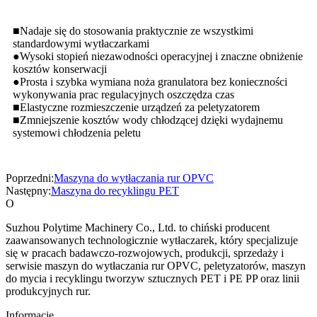
■Nadaje się do stosowania praktycznie ze wszystkimi
standardowymi wytłaczarkami
●Wysoki stopień niezawodności operacyjnej i znaczne obniżenie
kosztów konserwacji
●Prosta i szybka wymiana noża granulatora bez konieczności
wykonywania prac regulacyjnych oszczędza czas
■Elastyczne rozmieszczenie urządzeń za peletyzatorem
■Zmniejszenie kosztów wody chłodzącej dzięki wydajnemu
systemowi chłodzenia peletu
Poprzedni:
Maszyna do wytłaczania rur OPVC
Następny:
Maszyna do recyklingu PET
O
Suzhou Polytime Machinery Co., Ltd. to chiński producent
zaawansowanych technologicznie wytłaczarek, który specjalizuje
się w pracach badawczo-rozwojowych, produkcji, sprzedaży i
serwisie maszyn do wytłaczania rur OPVC, peletyzatorów, maszyn
do mycia i recyklingu tworzyw sztucznych PET i PE PP oraz linii
produkcyjnych rur.
Informacje