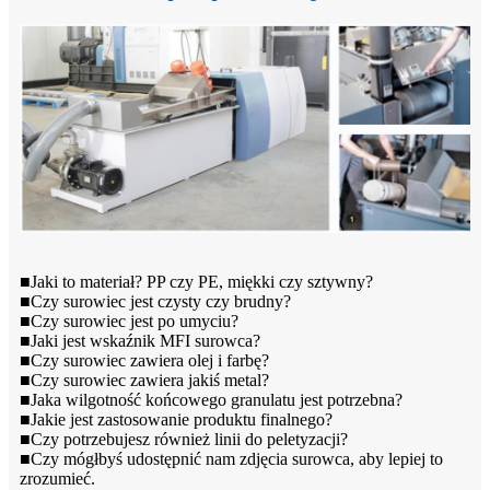
■Jaki to materiał? PP czy PE, miękki czy sztywny?
■Czy surowiec jest czysty czy brudny?
■Czy surowiec jest po umyciu?
■Jaki jest wskaźnik MFI surowca?
■Czy surowiec zawiera olej i farbę?
■Czy surowiec zawiera jakiś metal?
■Jaka wilgotność końcowego granulatu jest potrzebna?
■Jakie jest zastosowanie produktu finalnego?
■Czy potrzebujesz również linii do peletyzacji?
■Czy mógłbyś udostępnić nam zdjęcia surowca, aby lepiej to
zrozumieć.