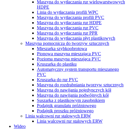
Maszyna do wytłaczania rur wielowarstwowych
HDPE
Linia do wytłaczania profili WPC
Maszyna do wytłaczania profili PVC
Maszyna do wytłaczania rur HDPE
Maszyna do wytłaczania rur PVC
Maszyna do wytłaczania rur PPR
Maszyna do wytłaczania płyt plastikowych
Maszyna pomocnicza do tworzyw sztucznych
Mieszarka szybkoobrotowa
Pionowa maszyna mieszająca PVC
Pozioma maszyna mieszająca PVC
Kruszarka do plastiku
Automatyczny system transportu mieszanego
PVC
Kruszarka do rur PVC
Maszyna do rozdrabniania tworzyw sztucznych
Maszyna do nawijania pojedynczych kół
Maszyna do nawijania podwójnych kół
Suszarka z plastikowym zasobnikiem
Podajnik granulatu próżniowego
Podajnik proszku próżniowego
Linia walcowni rur stalowych ERW
Linia walcowni rur stalowych ERW
Wideo