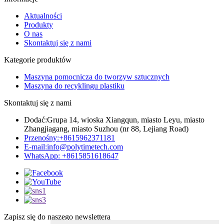
Aktualności
Produkty
O nas
Skontaktuj się z nami
Kategorie produktów
Maszyna pomocnicza do tworzyw sztucznych
Maszyna do recyklingu plastiku
Skontaktuj się z nami
Dodać:
Grupa 14, wioska Xiangqun, miasto Leyu, miasto
Zhangjiagang, miasto Suzhou (nr 88, Lejiang Road)
Przenośny:
+8615962371181
E-mail:
info@polytimetech.com
WhatsApp: +8615851618647
Zapisz się do naszego newslettera