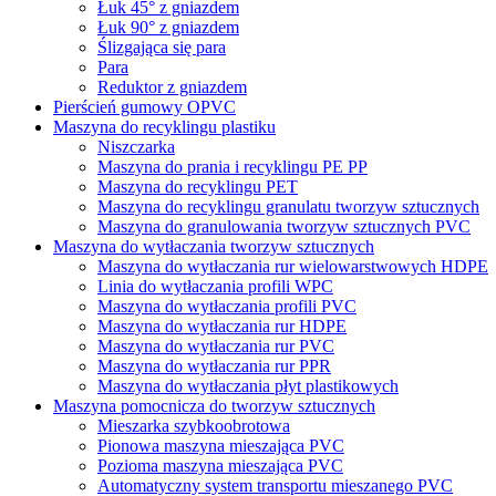
Łuk 45° z gniazdem
Łuk 90° z gniazdem
Ślizgająca się para
Para
Reduktor z gniazdem
Pierścień gumowy OPVC
Maszyna do recyklingu plastiku
Niszczarka
Maszyna do prania i recyklingu PE PP
Maszyna do recyklingu PET
Maszyna do recyklingu granulatu tworzyw sztucznych
Maszyna do granulowania tworzyw sztucznych PVC
Maszyna do wytłaczania tworzyw sztucznych
Maszyna do wytłaczania rur wielowarstwowych HDPE
Linia do wytłaczania profili WPC
Maszyna do wytłaczania profili PVC
Maszyna do wytłaczania rur HDPE
Maszyna do wytłaczania rur PVC
Maszyna do wytłaczania rur PPR
Maszyna do wytłaczania płyt plastikowych
Maszyna pomocnicza do tworzyw sztucznych
Mieszarka szybkoobrotowa
Pionowa maszyna mieszająca PVC
Pozioma maszyna mieszająca PVC
Automatyczny system transportu mieszanego PVC