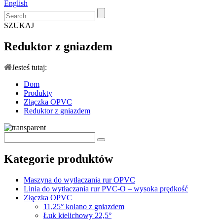
English
SZUKAJ
Reduktor z gniazdem
Jesteś tutaj:
Dom
Produkty
Złączka OPVC
Reduktor z gniazdem
Kategorie produktów
Maszyna do wytłaczania rur OPVC
Linia do wytłaczania rur PVC-O – wysoka prędkość
Złączka OPVC
11,25° kolano z gniazdem
Łuk kielichowy 22,5°