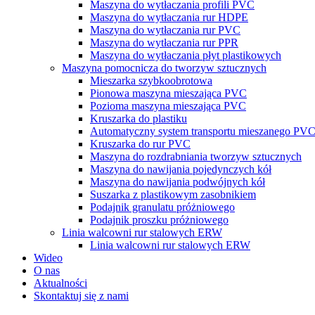
Maszyna do wytłaczania profili PVC
Maszyna do wytłaczania rur HDPE
Maszyna do wytłaczania rur PVC
Maszyna do wytłaczania rur PPR
Maszyna do wytłaczania płyt plastikowych
Maszyna pomocnicza do tworzyw sztucznych
Mieszarka szybkoobrotowa
Pionowa maszyna mieszająca PVC
Pozioma maszyna mieszająca PVC
Kruszarka do plastiku
Automatyczny system transportu mieszanego PV
Kruszarka do rur PVC
Maszyna do rozdrabniania tworzyw sztucznych
Maszyna do nawijania pojedynczych kół
Maszyna do nawijania podwójnych kół
Suszarka z plastikowym zasobnikiem
Podajnik granulatu próżniowego
Podajnik proszku próżniowego
Linia walcowni rur stalowych ERW
Linia walcowni rur stalowych ERW
Wideo
O nas
Aktualności
Skontaktuj się z nami