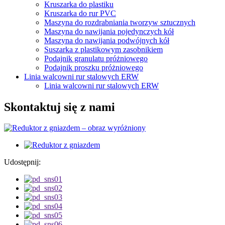
Kruszarka do plastiku
Kruszarka do rur PVC
Maszyna do rozdrabniania tworzyw sztucznych
Maszyna do nawijania pojedynczych kół
Maszyna do nawijania podwójnych kół
Suszarka z plastikowym zasobnikiem
Podajnik granulatu próżniowego
Podajnik proszku próżniowego
Linia walcowni rur stalowych ERW
Linia walcowni rur stalowych ERW
Skontaktuj się z nami
Udostępnij: