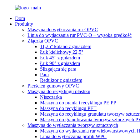
Dom
Produkty
Maszyna do wytłaczania rur OPVC
Linia do wytłaczania rur PVC-O – wysoka prędkość
Złączka OPVC
11,25° kolano z gniazdem
Łuk kielichowy 22,5°
Łuk 45° z gniazdem
Łuk 90° z gniazdem
Ślizgająca się para
Para
Reduktor z gniazdem
Pierścień gumowy OPVC
Maszyna do recyklingu plastiku
Niszczarka
Maszyna do prania i recyklingu PE PP
Maszyna do recyklingu PET
Maszyna do recyklingu granulatu tworzyw sztucz
Maszyna do granulowania tworzyw sztucznych 
Maszyna do wytłaczania tworzyw sztucznych
Maszyna do wytłaczania rur wielowarstwowych
Linia do wytłaczania profili WPC